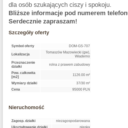
dla osób szukających ciszy i spokoju.
Bliższe informacje pod numerem telefon
Serdecznie zapraszam!
Szczegóły oferty
Symbol oferty
DOM-GS-707
Tomaszów Mazowiecki (gw),
Lokalizacja
Wiaderno
Przeznaczenie
rolna z prawem zabudowy
działki
Pow. całkowita
1126.00 m²
[m2]
Wymiary działki
37/30 m²
Cena
95000 PLN
Nieruchomość
Zagosp. działki
niezagospodarowana
Ukształtowanie działki
płaska