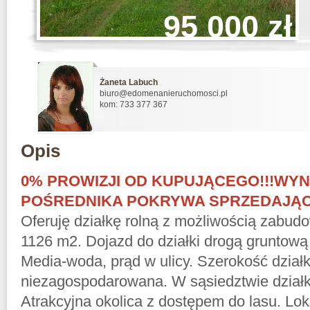
95 000 zł
Żaneta Labuch
biuro@edomenanieruchomosci.pl
kom: 733 377 367
Opis
0% PROWIZJI OD KUPUJĄCEGO!!!WY
POŚREDNIKA POKRYWA SPRZEDAJĄCY
Oferuję działkę rolną z możliwością zabud
1126 m2. Dojazd do działki drogą gruntową
Media-woda, prąd w ulicy. Szerokość działk
niezagospodarowana. W sąsiedztwie dział
Atrakcyjna okolica z dostępem do lasu. Lok