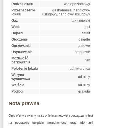
Rodzaj lokalu
wielopoziomowy
Przeznaczenie
gastronomia, handlowo-
lokalu
usługowy, handlowy, usługowy
Gaz
tak - miejski
Woda
jest
Dojazd
asfalt
Otoczenie
osiedle
Ogrzewanie
gazowe
Usytuowanie
środkowe
Możliwość
tak
parkowania
Położenie lokalu
ruchliwa ulica
Witryna
od ulicy
wystawowa
Wejście
od ulicy
Podłogi
terakota
Nota prawna
Opis oferty zawarty na stronie internetowej sporządzany jest
na podstawie oględzin nieruchomości oraz informacji