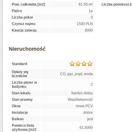
Pow. całkowita [m2]
61.50 m²
Liczba pomieszcz
Piętro
1p
Liczba pokoi
3
Czynsz najmu
1500 PLN
Kaucja zabezp.
3000
Nieruchomość
Standard
Opłaty wg
CO, gaz, prąd, woda
liczników
Liczba pięter w
2
budynku
Stan lokalu
bardzo dobry
Stan prawny
Współwłasność
Okna
nowe PCV
Instalacje
dobre
Balkon
jest
Powierzchnia
61,5000
użytkowa [m2]