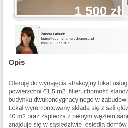
1 500 zł
Żaneta Labuch
biuro@edomenanieruchomosci.pl
kom: 733 377 367
Opis
Oferuję do wynajęcia atrakcyjny lokal usł
powierzchni 61,5 m2. Nieruchomość stanow
budynku dwukondygnacyjnego w zabudowi
Lokal wyremontowany składa się z sali głó
40 m2 oraz zaplecza z pełnym węzłem san
znajduje się w sąsiedztwie osiedla domów