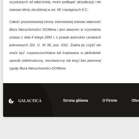
uzyskanych od właściciela, może podlegać aktualizacji i nie
stanowi oferty określonej w art. 66 i następnych K.C.
Całość prezentowanej strony internetowej stanowi własność
Biura Nieruchomości DOMena i jest utworem w rozumieniu
ustawy z dnia 4 lutego 1994 r. o prawie autorskim i prawach
pokrewnych (Dz. U. Nr 90, poz. 631). Żadna jej część nie
może być rozpowszechniana lub kopiowana w jakikolwiek
sposób (elektroniczny, mechaniczny lub inny) bez pisemnej
zgody Biura Nieruchomości DOMena.
Strona główna
O Firmie
Ofer
GALACTICA