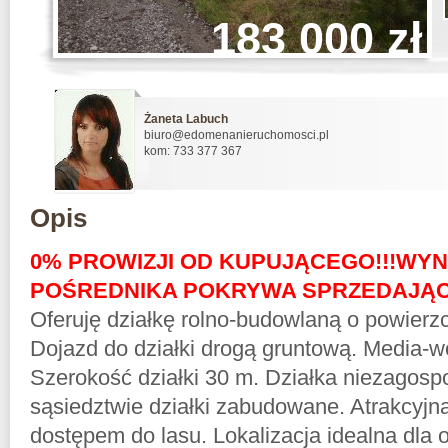
183 000 zł
Żaneta Labuch
biuro@edomenanieruchomosci.pl
kom: 733 377 367
Opis
0% PROWIZJI OD KUPUJĄCEGO!!!WY
POŚREDNIKA POKRYWA SPRZEDAJĄCY
Oferuję działkę rolno-budowlaną o powierz
Dojazd do działki drogą gruntową. Media-wo
Szerokość działki 30 m. Działka niezagos
sąsiedztwie działki zabudowane. Atrakcyjna
dostępem do lasu. Lokalizacja idealna dla