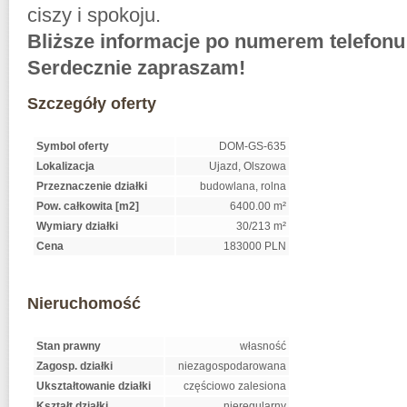
ciszy i spokoju.
Bliższe informacje po numerem telefonu
Serdecznie zapraszam!
Szczegóły oferty
Symbol oferty
DOM-GS-635
Lokalizacja
Ujazd, Olszowa
Przeznaczenie działki
budowlana, rolna
Pow. całkowita [m2]
6400.00 m²
Wymiary działki
30/213 m²
Cena
183000 PLN
Nieruchomość
Stan prawny
własność
Zagosp. działki
niezagospodarowana
Ukształtowanie działki
częściowo zalesiona
Kształt działki
nieregularny